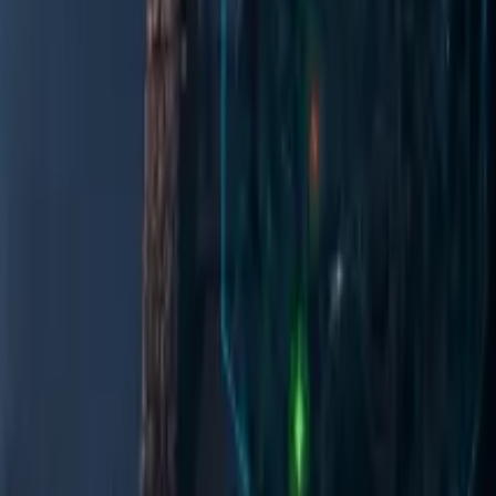
ve saldırıya geçebilirsiniz. Özellikle PUBG Mobile ve SCUM
r, bu özelliği son derece gelişmiş ve stabil biçimde
 çıkmasını bekleyin. Bu, davranışlarınızı daha inandırıcı