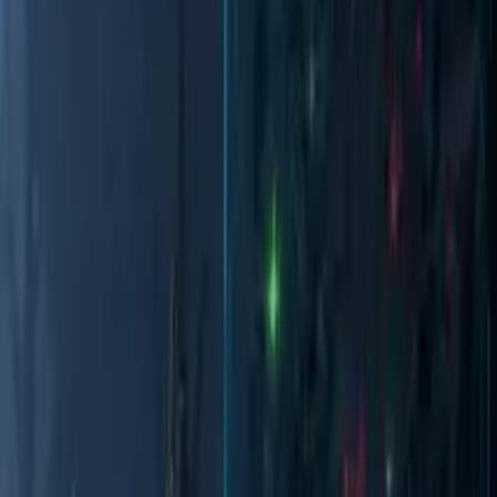
. Her biri, belirli bir oyun mekaniğinde size ciddi bir
arda yerli oyuncuların rekabet tutkusu oldukça yüksek.
ına yönelmeye başladı. Bu yazılımlar artık eskiye kıyasla
 Her bir yöntemi, nasıl çalıştığını, hangi oyunlarda etkili
ile araçları kullanan biri; bu rehber size hem teknik bilgi
arşı dayanıklı bu yazılımlar, Türk oyuncu topluluğunun en
lim.
 ele alıyoruz. Her yöntem için pratik ipuçları ve ürün