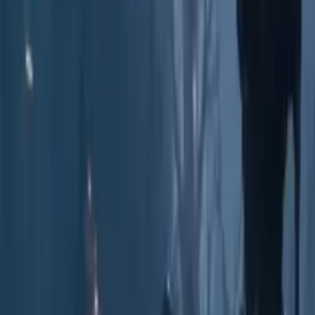
ck (ESP), hız hilesi, recoil kontrolü ve radar hack sayılabilir
 aktif. Özellikle PUBG Mobile, Valorant ve SCUM gibi oyunl
ide kalmamak için birçok oyuncu profesyonel hile yazılımlar
r hale geldi.
avantajı sağlayan
9 temel oyun hilesi yöntemini
ele alacağız.
iz. İster yeni başlayan bir oyuncu olun, ister uzun süredir h
eğineceğiz. Güvenilir, güncel ve anti-cheat sistemlerine k
ekabetçi oyunlarda fark yaratmanın yollarını birlikte keşfede
allhack, recoil kontrolü ve ESP gibi 9 temel hile yöntemini