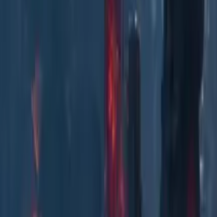
en önce siz onu tespit edebilir, ona göre pozisyon alabilir 
asında büyük bir taktik üstünlük sağlar.
Ph Esp
gibi ürünle
ın; sürekli duvardan geçip ateş etmek yerine düşmanın açığa