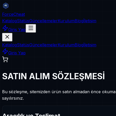
ForceCheat
Katalog
Statüs
Güncellemeler
Kurulum
Blog
İletişim
Giriş Yap
Katalog
Statüs
Güncellemeler
Kurulum
Blog
İletişim
Giriş Yap
SATIN ALIM SÖZLEŞMESİ
Bu sözleşme, sitemizden ürün satın almadan önce okumanız
sayılırsınız.
Aracılık ve Teslimat