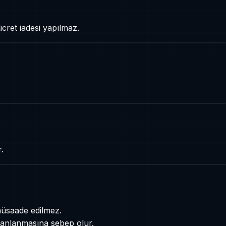
ücret iadesi yapılmaz.
.
müsaade edilmez.
 banlanmasına sebep olur.