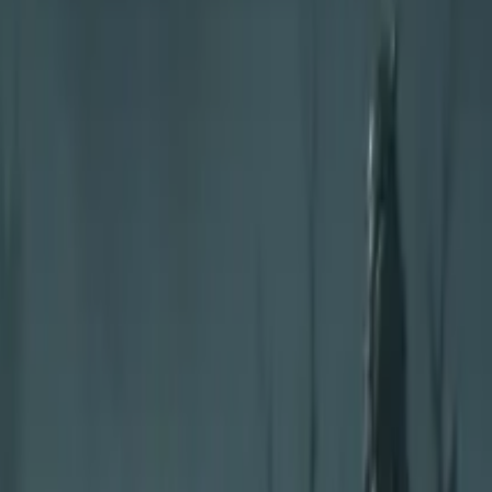
hileleri üzerine yapılan tartışmalar, araştırmalar ve
üvende kalınır?" gibi sorular, binlerce oyuncunun aklını
şe yarar, hangi stratejiler daha etkilidir, nelere dikkat etme
asıl dönüştürebileceğini, artılarını ve eksilerini dürüstçe
ında doğru adımlar atmaya yönlendirecek.
 öne taşır. Şimdi bu dünyanın derinliklerine inelim.
ilir yazılımlarla kullanıldığında oyun deneyimini köklü