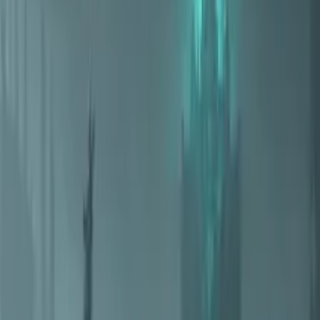
hızlı nişan almaktır. Aimbot yazılımları, bu bileşeni otoma
enen aimbot, özellikle FPS oyunlarında belirleyici bir fark y
umuşatma (smoothing) ve insan benzeri nişan simülasyonu gib
mbot ban yer mi?" sorusudur. Bu sorunun yanıtı büyük ölçüde
t riskini minimuma indirir.
Oyun hilelerinde en popüler 10 aim
yuncuya duvarların arkasını görebilme, düşman konumlarını 
— PUBG, PUBG Mobile ve benzeri başlıklarda — son derece gü
lardan akıllıca kaçınmanızı mümkün kılar.
mlarını gerçek zamanlı olarak ekranda göstererek harita ko
un içi karar alma sürecinizi dramatik biçimde hızlandırır.