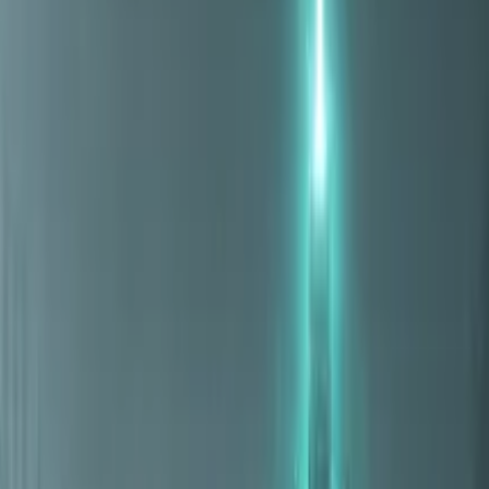
larda, Discord sunucularında ve YouTube kanallarında oyun 
dir?", "Hangi yazılım ban yemez?", "Hile kullanırken nasıl g
llarını kapsamlı biçimde ele alacağız. Hangi hile türleri ne i
 yanıtlayacağız. Ayrıca hile kullanımının oyun deneyiminizi n
 için de faydalı olacak bu rehber, sizi oyun hileleri dünyas
ı, doğru stratejiyle kullanmak; sizi rakiplerinizden bir adım
 araçlarla rekabet üstünlüğü sağlar. Doğru strateji ve güven
 Rolü