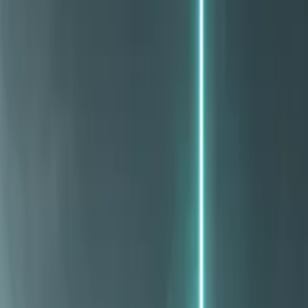
ş Etmek