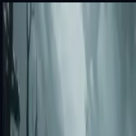
ForceCheat
Katalog
Statüs
Güncellemeler
Kurulum
Blog
İletişim
Giriş Yap
Katalog
Statüs
Güncellemeler
Kurulum
Blog
İletişim
Giriş Yap
Bloga Geri Dön
Oyun Hileleri ile Rekabet Üstünlüğü S
ForceCheat
2 Haziran 2026
11
dk okuma
İçindekiler
›
▸
Giriş: Oyun Hileleri ile Rekabet Üstünlüğü Neden 
▸
Oyun Hilelerinin Türleri ve Rekabetteki Rolü