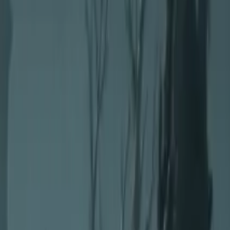
 durumda yeni bir hesap açsanız bile aynı bilgisayardan
h Spoofer
, bu alanda öne çıkan güvenilir çözümlerden