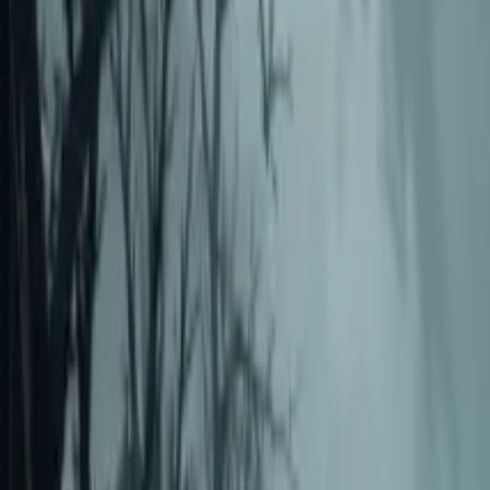
▸
Oyun hileleri gerçekten işe yarıyor mu?
▸
Hile kullanmak ban yer mi?
▸
HWID ban nedir ve spoofer nasıl koruma sağlar
▸
Hangi oyunlar için hile yazılımı mevcuttur?
▸
Ücretsiz hile yazılımları güvenli midir?
▸
Hile kullanırken hangi ayarlar daha güvenlidir?
▸
Valorant gibi sıkı anti-cheat sistemine sahip oyunla
Giriş: Oyun Hileleri ile Rekabet Üstü
Rekabetçi oyun dünyası her geçen yıl daha da kalabalık,
milyonlarca oyuncuyu aynı dijital arenada karşı karşıya g
tam bu noktada oyun hileleri devreye giriyor ve pek çok o
Oyun hileleri, yalnızca "haksız avantaj" olarak değil, ayn
profesyonel düzeyde oynuyor. Siz ise sınırlı vaktinizle bu