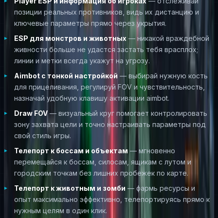
Player ESP и информация об игроках
— отслеживай
позиции реальных противников, видь их дистанцию и
ключевые параметры прямо через укрытия.
ESP для монстров и животных
— никакой враждебной
живности больше не удастся застать тебя врасплох;
линии и метки всегда укажут на угрозу.
Aimbot с тонкой настройкой
— выбирай нужную кость
для прицеливания, регулируй FOV и чувствительность,
назначай удобную клавишу активации aimbot.
Draw FOV
— визуальный круг помогает контролировать
зону захвата цели и точно настраивать параметры под
свой стиль игры.
Телепорт к боссам и объектам
— мгновенно
перемещайся к боссам, силосам, ящикам с лутом и
городским точкам без лишних пробежек по карте.
Телепорт к животным и зомби
— фармь ресурсы и
опыт максимально эффективно, телепортируясь прямо к
нужным целям в один клик.